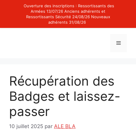
Ouverture des inscriptions : Ressortissants des
Armées 13/07/26 Anciens adhérents et
Ressortissants Sécurité 24/08/26 Nouveaux
adhérents 31/08/26
Aller
au
Menu
contenu
Récupération des
Badges et laissez-
passer
10 juillet 2025
par
ALE BLA